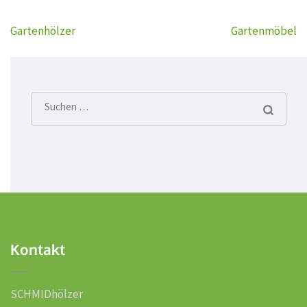
Beitragsnavigation
Gartenhölzer
Gartenmöbel
Suchen
nach:
Kontakt
SCHMIDhölzer